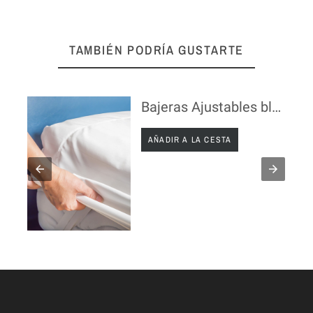
TAMBIÉN PODRÍA GUSTARTE
250 gr )
Bajeras Ajustables blancas
AÑADIR A LA CESTA