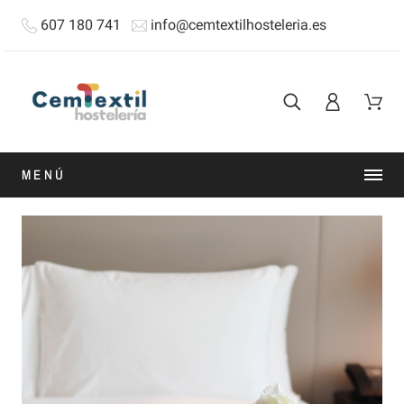
607 180 741
info@cemtextilhosteleria.es
MENÚ