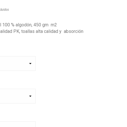
cluidos
tel 100 % algodón, 450 gm m2
calidad PK, toallas alta calidad y absorción