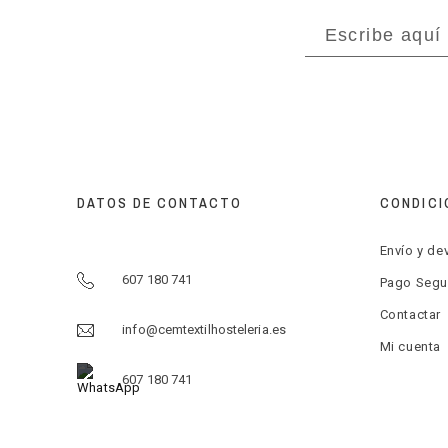
DATOS DE CONTACTO
CONDICI
Envío y de
607 180 741
Pago Segu
Contactar
info@cemtextilhosteleria.es
Mi cuenta
607 180 741