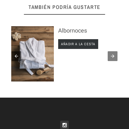
TAMBIÉN PODRÍA GUSTARTE
Albornoces
AÑADIR A LA CESTA
AÑADI