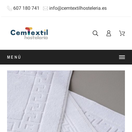
607 180 741
info@cemtextilhosteleria.es
MENÚ