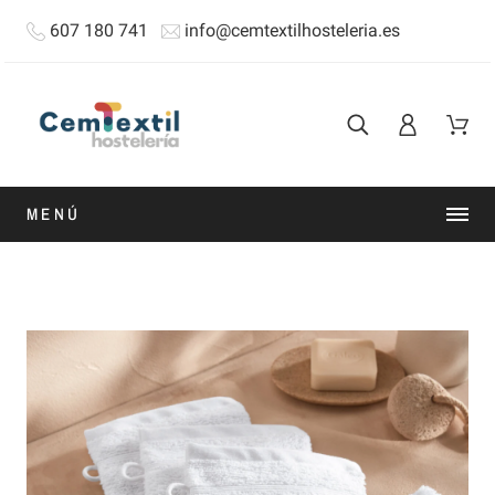
607 180 741
info@cemtextilhosteleria.es
MENÚ